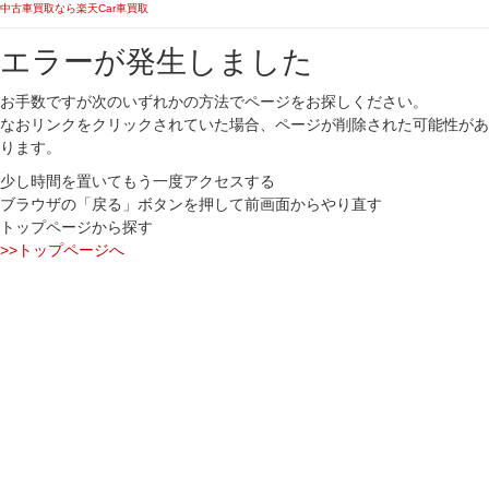
中古車買取なら楽天Car車買取
エラーが発生しました
お手数ですが次のいずれかの方法でページをお探しください。
なおリンクをクリックされていた場合、ページが削除された可能性があ
ります。
少し時間を置いてもう一度アクセスする
ブラウザの「戻る」ボタンを押して前画面からやり直す
トップページから探す
>>トップページへ