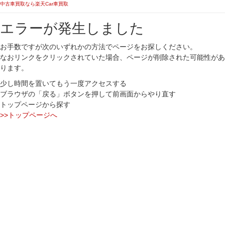
中古車買取なら楽天Car車買取
エラーが発生しました
お手数ですが次のいずれかの方法でページをお探しください。
なおリンクをクリックされていた場合、ページが削除された可能性があ
ります。
少し時間を置いてもう一度アクセスする
ブラウザの「戻る」ボタンを押して前画面からやり直す
トップページから探す
>>トップページへ