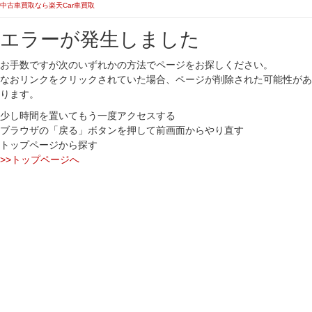
中古車買取なら楽天Car車買取
エラーが発生しました
お手数ですが次のいずれかの方法でページをお探しください。
なおリンクをクリックされていた場合、ページが削除された可能性があ
ります。
少し時間を置いてもう一度アクセスする
ブラウザの「戻る」ボタンを押して前画面からやり直す
トップページから探す
>>トップページへ