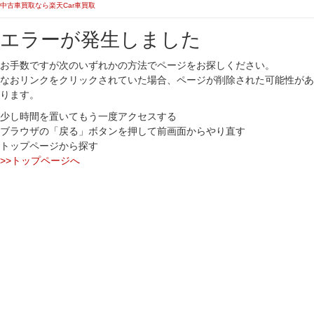
中古車買取なら楽天Car車買取
エラーが発生しました
お手数ですが次のいずれかの方法でページをお探しください。
なおリンクをクリックされていた場合、ページが削除された可能性があ
ります。
少し時間を置いてもう一度アクセスする
ブラウザの「戻る」ボタンを押して前画面からやり直す
トップページから探す
>>トップページへ