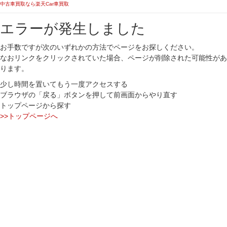
中古車買取なら楽天Car車買取
エラーが発生しました
お手数ですが次のいずれかの方法でページをお探しください。
なおリンクをクリックされていた場合、ページが削除された可能性があ
ります。
少し時間を置いてもう一度アクセスする
ブラウザの「戻る」ボタンを押して前画面からやり直す
トップページから探す
>>トップページへ