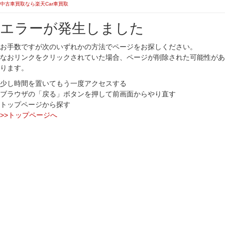
中古車買取なら楽天Car車買取
エラーが発生しました
お手数ですが次のいずれかの方法でページをお探しください。
なおリンクをクリックされていた場合、ページが削除された可能性があ
ります。
少し時間を置いてもう一度アクセスする
ブラウザの「戻る」ボタンを押して前画面からやり直す
トップページから探す
>>トップページへ