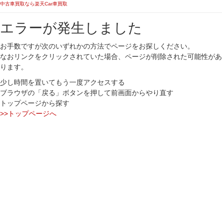
中古車買取なら楽天Car車買取
エラーが発生しました
お手数ですが次のいずれかの方法でページをお探しください。
なおリンクをクリックされていた場合、ページが削除された可能性があ
ります。
少し時間を置いてもう一度アクセスする
ブラウザの「戻る」ボタンを押して前画面からやり直す
トップページから探す
>>トップページへ