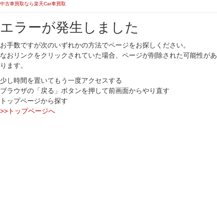
中古車買取なら楽天Car車買取
エラーが発生しました
お手数ですが次のいずれかの方法でページをお探しください。
なおリンクをクリックされていた場合、ページが削除された可能性があ
ります。
少し時間を置いてもう一度アクセスする
ブラウザの「戻る」ボタンを押して前画面からやり直す
トップページから探す
>>トップページへ