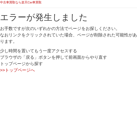
中古車買取なら楽天Car車買取
エラーが発生しました
お手数ですが次のいずれかの方法でページをお探しください。
なおリンクをクリックされていた場合、ページが削除された可能性があ
ります。
少し時間を置いてもう一度アクセスする
ブラウザの「戻る」ボタンを押して前画面からやり直す
トップページから探す
>>トップページへ