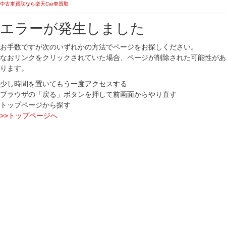
中古車買取なら楽天Car車買取
エラーが発生しました
お手数ですが次のいずれかの方法でページをお探しください。
なおリンクをクリックされていた場合、ページが削除された可能性があ
ります。
少し時間を置いてもう一度アクセスする
ブラウザの「戻る」ボタンを押して前画面からやり直す
トップページから探す
>>トップページへ