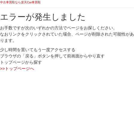
中古車買取なら楽天Car車買取
エラーが発生しました
お手数ですが次のいずれかの方法でページをお探しください。
なおリンクをクリックされていた場合、ページが削除された可能性があ
ります。
少し時間を置いてもう一度アクセスする
ブラウザの「戻る」ボタンを押して前画面からやり直す
トップページから探す
>>トップページへ