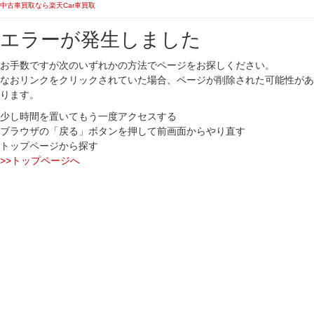
中古車買取なら楽天Car車買取
エラーが発生しました
お手数ですが次のいずれかの方法でページをお探しください。
なおリンクをクリックされていた場合、ページが削除された可能性があ
ります。
少し時間を置いてもう一度アクセスする
ブラウザの「戻る」ボタンを押して前画面からやり直す
トップページから探す
>>トップページへ