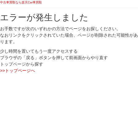
中古車買取なら楽天Car車買取
エラーが発生しました
お手数ですが次のいずれかの方法でページをお探しください。
なおリンクをクリックされていた場合、ページが削除された可能性があ
ります。
少し時間を置いてもう一度アクセスする
ブラウザの「戻る」ボタンを押して前画面からやり直す
トップページから探す
>>トップページへ