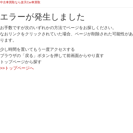
中古車買取なら楽天Car車買取
エラーが発生しました
お手数ですが次のいずれかの方法でページをお探しください。
なおリンクをクリックされていた場合、ページが削除された可能性があ
ります。
少し時間を置いてもう一度アクセスする
ブラウザの「戻る」ボタンを押して前画面からやり直す
トップページから探す
>>トップページへ