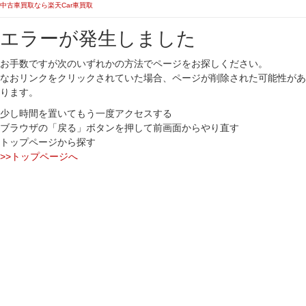
中古車買取なら楽天Car車買取
エラーが発生しました
お手数ですが次のいずれかの方法でページをお探しください。
なおリンクをクリックされていた場合、ページが削除された可能性があ
ります。
少し時間を置いてもう一度アクセスする
ブラウザの「戻る」ボタンを押して前画面からやり直す
トップページから探す
>>トップページへ