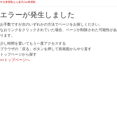
中古車買取なら楽天Car車買取
エラーが発生しました
お手数ですが次のいずれかの方法でページをお探しください。
なおリンクをクリックされていた場合、ページが削除された可能性があ
ります。
少し時間を置いてもう一度アクセスする
ブラウザの「戻る」ボタンを押して前画面からやり直す
トップページから探す
>>トップページへ