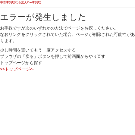
中古車買取なら楽天Car車買取
エラーが発生しました
お手数ですが次のいずれかの方法でページをお探しください。
なおリンクをクリックされていた場合、ページが削除された可能性があ
ります。
少し時間を置いてもう一度アクセスする
ブラウザの「戻る」ボタンを押して前画面からやり直す
トップページから探す
>>トップページへ