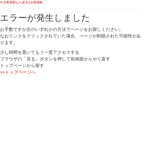
中古車買取なら楽天Car車買取
エラーが発生しました
お手数ですが次のいずれかの方法でページをお探しください。
なおリンクをクリックされていた場合、ページが削除された可能性があ
ります。
少し時間を置いてもう一度アクセスする
ブラウザの「戻る」ボタンを押して前画面からやり直す
トップページから探す
>>トップページへ