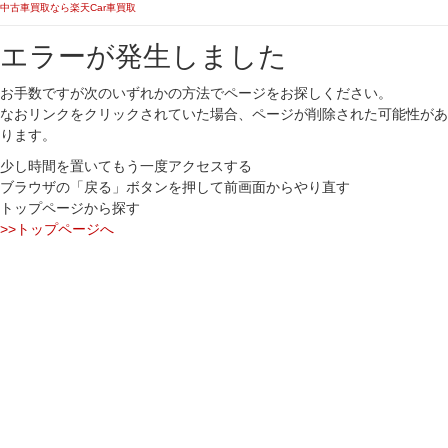
中古車買取なら楽天Car車買取
エラーが発生しました
お手数ですが次のいずれかの方法でページをお探しください。
なおリンクをクリックされていた場合、ページが削除された可能性があ
ります。
少し時間を置いてもう一度アクセスする
ブラウザの「戻る」ボタンを押して前画面からやり直す
トップページから探す
>>トップページへ