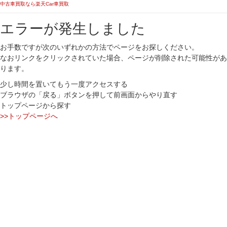
中古車買取なら楽天Car車買取
エラーが発生しました
お手数ですが次のいずれかの方法でページをお探しください。
なおリンクをクリックされていた場合、ページが削除された可能性があ
ります。
少し時間を置いてもう一度アクセスする
ブラウザの「戻る」ボタンを押して前画面からやり直す
トップページから探す
>>トップページへ