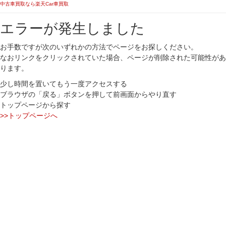
中古車買取なら楽天Car車買取
エラーが発生しました
お手数ですが次のいずれかの方法でページをお探しください。
なおリンクをクリックされていた場合、ページが削除された可能性があ
ります。
少し時間を置いてもう一度アクセスする
ブラウザの「戻る」ボタンを押して前画面からやり直す
トップページから探す
>>トップページへ