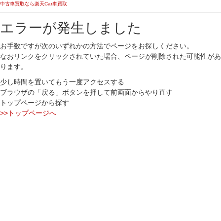
中古車買取なら楽天Car車買取
エラーが発生しました
お手数ですが次のいずれかの方法でページをお探しください。
なおリンクをクリックされていた場合、ページが削除された可能性があ
ります。
少し時間を置いてもう一度アクセスする
ブラウザの「戻る」ボタンを押して前画面からやり直す
トップページから探す
>>トップページへ