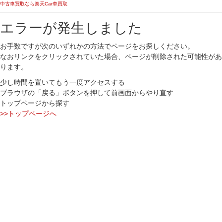
中古車買取なら楽天Car車買取
エラーが発生しました
お手数ですが次のいずれかの方法でページをお探しください。
なおリンクをクリックされていた場合、ページが削除された可能性があ
ります。
少し時間を置いてもう一度アクセスする
ブラウザの「戻る」ボタンを押して前画面からやり直す
トップページから探す
>>トップページへ