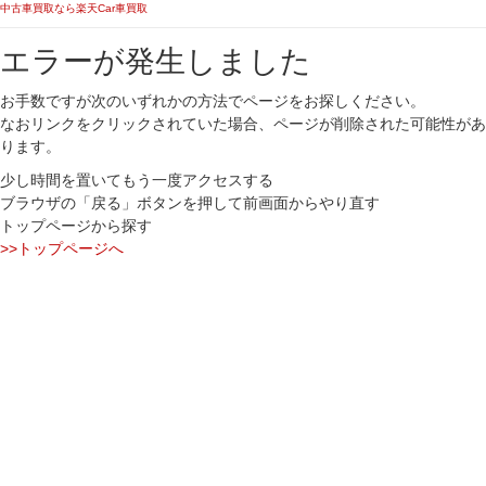
中古車買取なら楽天Car車買取
エラーが発生しました
お手数ですが次のいずれかの方法でページをお探しください。
なおリンクをクリックされていた場合、ページが削除された可能性があ
ります。
少し時間を置いてもう一度アクセスする
ブラウザの「戻る」ボタンを押して前画面からやり直す
トップページから探す
>>トップページへ