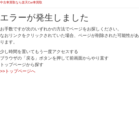
中古車買取なら楽天Car車買取
エラーが発生しました
お手数ですが次のいずれかの方法でページをお探しください。
なおリンクをクリックされていた場合、ページが削除された可能性があ
ります。
少し時間を置いてもう一度アクセスする
ブラウザの「戻る」ボタンを押して前画面からやり直す
トップページから探す
>>トップページへ