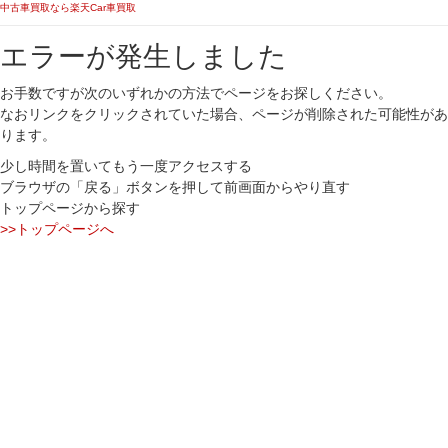
中古車買取なら楽天Car車買取
エラーが発生しました
お手数ですが次のいずれかの方法でページをお探しください。
なおリンクをクリックされていた場合、ページが削除された可能性があ
ります。
少し時間を置いてもう一度アクセスする
ブラウザの「戻る」ボタンを押して前画面からやり直す
トップページから探す
>>トップページへ