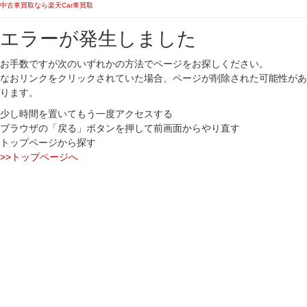
中古車買取なら楽天Car車買取
エラーが発生しました
お手数ですが次のいずれかの方法でページをお探しください。
なおリンクをクリックされていた場合、ページが削除された可能性があ
ります。
少し時間を置いてもう一度アクセスする
ブラウザの「戻る」ボタンを押して前画面からやり直す
トップページから探す
>>トップページへ