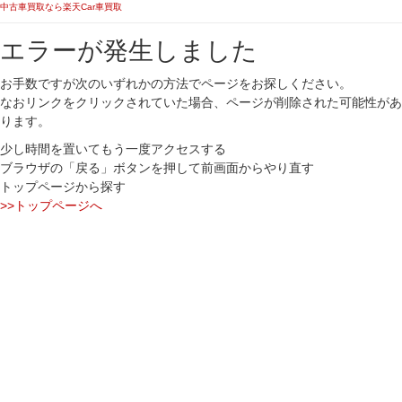
中古車買取なら楽天Car車買取
エラーが発生しました
お手数ですが次のいずれかの方法でページをお探しください。
なおリンクをクリックされていた場合、ページが削除された可能性があ
ります。
少し時間を置いてもう一度アクセスする
ブラウザの「戻る」ボタンを押して前画面からやり直す
トップページから探す
>>トップページへ