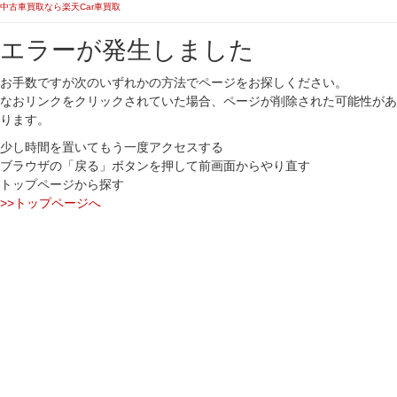
中古車買取なら楽天Car車買取
エラーが発生しました
お手数ですが次のいずれかの方法でページをお探しください。
なおリンクをクリックされていた場合、ページが削除された可能性があ
ります。
少し時間を置いてもう一度アクセスする
ブラウザの「戻る」ボタンを押して前画面からやり直す
トップページから探す
>>トップページへ