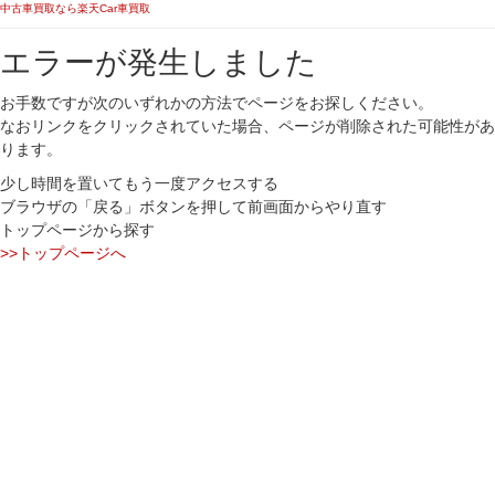
中古車買取なら楽天Car車買取
エラーが発生しました
お手数ですが次のいずれかの方法でページをお探しください。
なおリンクをクリックされていた場合、ページが削除された可能性があ
ります。
少し時間を置いてもう一度アクセスする
ブラウザの「戻る」ボタンを押して前画面からやり直す
トップページから探す
>>トップページへ