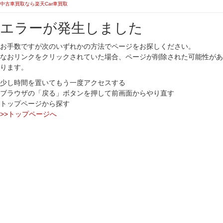
中古車買取なら楽天Car車買取
エラーが発生しました
お手数ですが次のいずれかの方法でページをお探しください。
なおリンクをクリックされていた場合、ページが削除された可能性があ
ります。
少し時間を置いてもう一度アクセスする
ブラウザの「戻る」ボタンを押して前画面からやり直す
トップページから探す
>>トップページへ