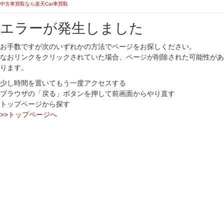
中古車買取なら楽天Car車買取
エラーが発生しました
お手数ですが次のいずれかの方法でページをお探しください。
なおリンクをクリックされていた場合、ページが削除された可能性があ
ります。
少し時間を置いてもう一度アクセスする
ブラウザの「戻る」ボタンを押して前画面からやり直す
トップページから探す
>>トップページへ