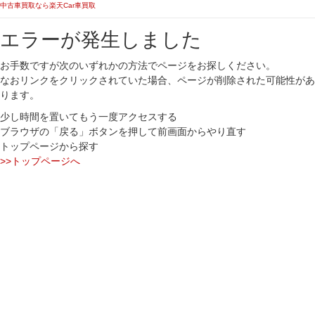
中古車買取なら楽天Car車買取
エラーが発生しました
お手数ですが次のいずれかの方法でページをお探しください。
なおリンクをクリックされていた場合、ページが削除された可能性があ
ります。
少し時間を置いてもう一度アクセスする
ブラウザの「戻る」ボタンを押して前画面からやり直す
トップページから探す
>>トップページへ