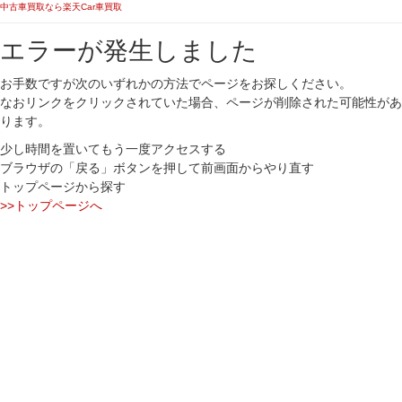
中古車買取なら楽天Car車買取
エラーが発生しました
お手数ですが次のいずれかの方法でページをお探しください。
なおリンクをクリックされていた場合、ページが削除された可能性があ
ります。
少し時間を置いてもう一度アクセスする
ブラウザの「戻る」ボタンを押して前画面からやり直す
トップページから探す
>>トップページへ