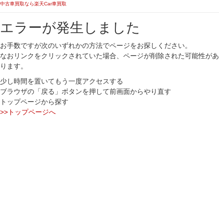
中古車買取なら楽天Car車買取
エラーが発生しました
お手数ですが次のいずれかの方法でページをお探しください。
なおリンクをクリックされていた場合、ページが削除された可能性があ
ります。
少し時間を置いてもう一度アクセスする
ブラウザの「戻る」ボタンを押して前画面からやり直す
トップページから探す
>>トップページへ