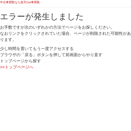
中古車買取なら楽天Car車買取
エラーが発生しました
お手数ですが次のいずれかの方法でページをお探しください。
なおリンクをクリックされていた場合、ページが削除された可能性があ
ります。
少し時間を置いてもう一度アクセスする
ブラウザの「戻る」ボタンを押して前画面からやり直す
トップページから探す
>>トップページへ