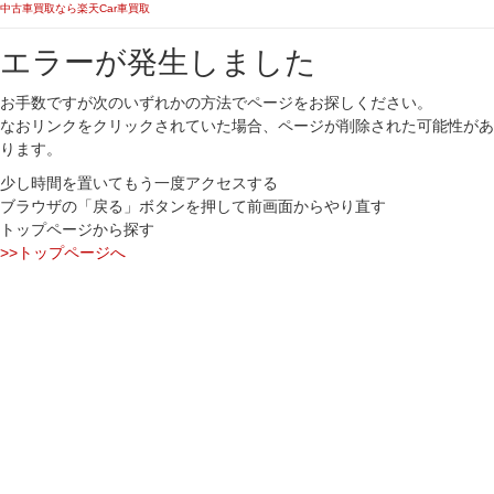
中古車買取なら楽天Car車買取
エラーが発生しました
お手数ですが次のいずれかの方法でページをお探しください。
なおリンクをクリックされていた場合、ページが削除された可能性があ
ります。
少し時間を置いてもう一度アクセスする
ブラウザの「戻る」ボタンを押して前画面からやり直す
トップページから探す
>>トップページへ