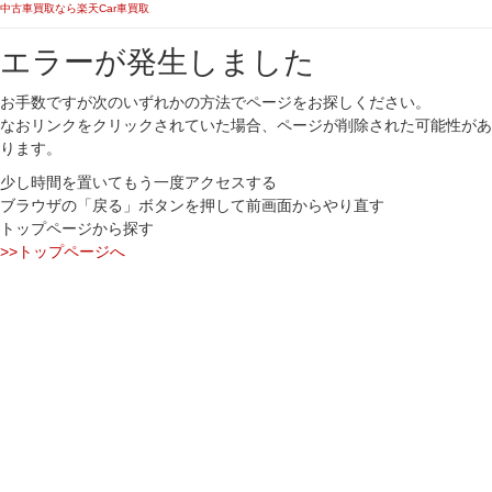
中古車買取なら楽天Car車買取
エラーが発生しました
お手数ですが次のいずれかの方法でページをお探しください。
なおリンクをクリックされていた場合、ページが削除された可能性があ
ります。
少し時間を置いてもう一度アクセスする
ブラウザの「戻る」ボタンを押して前画面からやり直す
トップページから探す
>>トップページへ