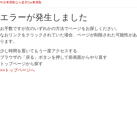
中古車買取なら楽天Car車買取
エラーが発生しました
お手数ですが次のいずれかの方法でページをお探しください。
なおリンクをクリックされていた場合、ページが削除された可能性があ
ります。
少し時間を置いてもう一度アクセスする
ブラウザの「戻る」ボタンを押して前画面からやり直す
トップページから探す
>>トップページへ