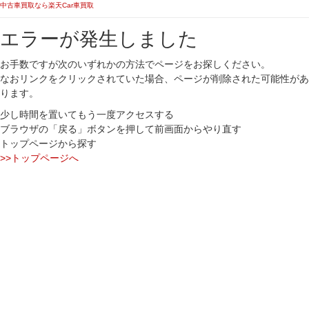
中古車買取なら楽天Car車買取
エラーが発生しました
お手数ですが次のいずれかの方法でページをお探しください。
なおリンクをクリックされていた場合、ページが削除された可能性があ
ります。
少し時間を置いてもう一度アクセスする
ブラウザの「戻る」ボタンを押して前画面からやり直す
トップページから探す
>>トップページへ