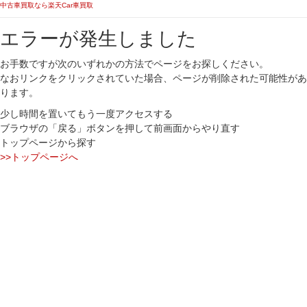
中古車買取なら楽天Car車買取
エラーが発生しました
お手数ですが次のいずれかの方法でページをお探しください。
なおリンクをクリックされていた場合、ページが削除された可能性があ
ります。
少し時間を置いてもう一度アクセスする
ブラウザの「戻る」ボタンを押して前画面からやり直す
トップページから探す
>>トップページへ