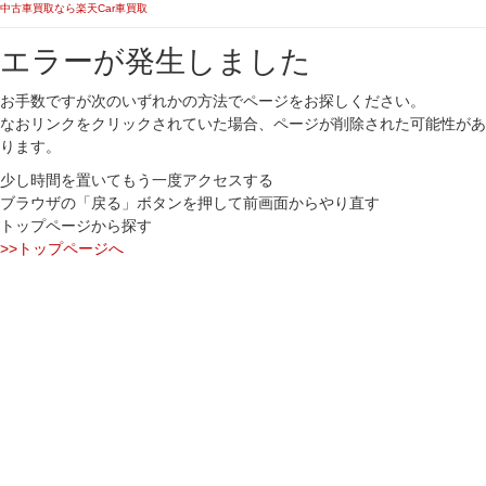
中古車買取なら楽天Car車買取
エラーが発生しました
お手数ですが次のいずれかの方法でページをお探しください。
なおリンクをクリックされていた場合、ページが削除された可能性があ
ります。
少し時間を置いてもう一度アクセスする
ブラウザの「戻る」ボタンを押して前画面からやり直す
トップページから探す
>>トップページへ