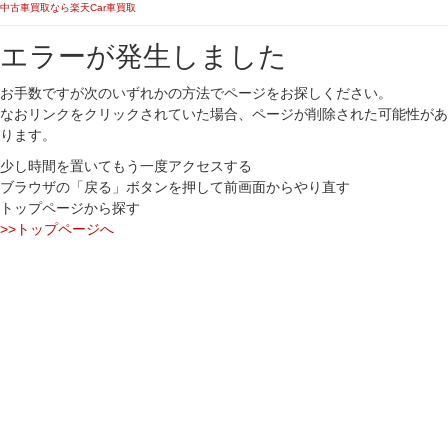
中古車買取なら楽天Car車買取
エラーが発生しました
お手数ですが次のいずれかの方法でページをお探しください。
なおリンクをクリックされていた場合、ページが削除された可能性があ
ります。
少し時間を置いてもう一度アクセスする
ブラウザの「戻る」ボタンを押して前画面からやり直す
トップページから探す
>>トップページへ