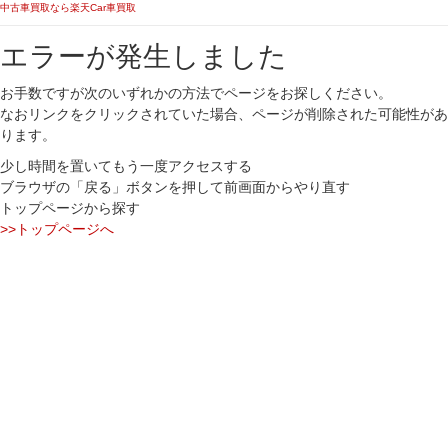
中古車買取なら楽天Car車買取
エラーが発生しました
お手数ですが次のいずれかの方法でページをお探しください。
なおリンクをクリックされていた場合、ページが削除された可能性があ
ります。
少し時間を置いてもう一度アクセスする
ブラウザの「戻る」ボタンを押して前画面からやり直す
トップページから探す
>>トップページへ