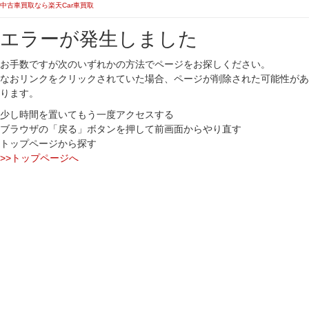
中古車買取なら楽天Car車買取
エラーが発生しました
お手数ですが次のいずれかの方法でページをお探しください。
なおリンクをクリックされていた場合、ページが削除された可能性があ
ります。
少し時間を置いてもう一度アクセスする
ブラウザの「戻る」ボタンを押して前画面からやり直す
トップページから探す
>>トップページへ