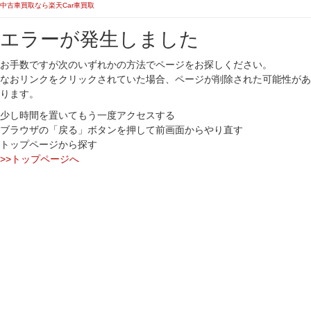
中古車買取なら楽天Car車買取
エラーが発生しました
お手数ですが次のいずれかの方法でページをお探しください。
なおリンクをクリックされていた場合、ページが削除された可能性があ
ります。
少し時間を置いてもう一度アクセスする
ブラウザの「戻る」ボタンを押して前画面からやり直す
トップページから探す
>>トップページへ