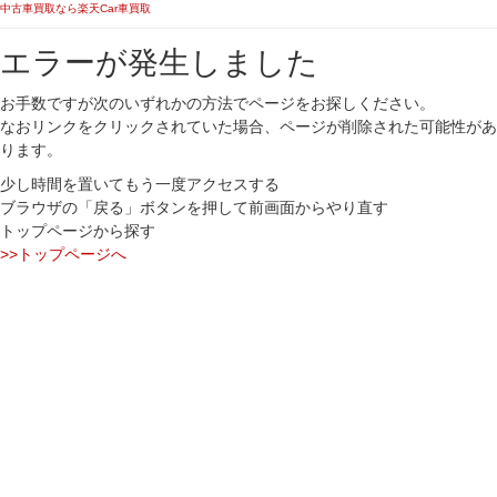
中古車買取なら楽天Car車買取
エラーが発生しました
お手数ですが次のいずれかの方法でページをお探しください。
なおリンクをクリックされていた場合、ページが削除された可能性があ
ります。
少し時間を置いてもう一度アクセスする
ブラウザの「戻る」ボタンを押して前画面からやり直す
トップページから探す
>>トップページへ