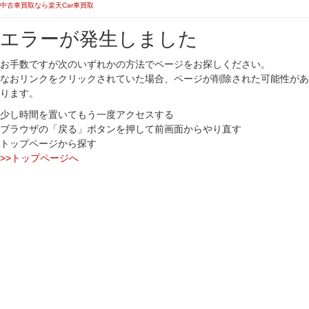
中古車買取なら楽天Car車買取
エラーが発生しました
お手数ですが次のいずれかの方法でページをお探しください。
なおリンクをクリックされていた場合、ページが削除された可能性があ
ります。
少し時間を置いてもう一度アクセスする
ブラウザの「戻る」ボタンを押して前画面からやり直す
トップページから探す
>>トップページへ