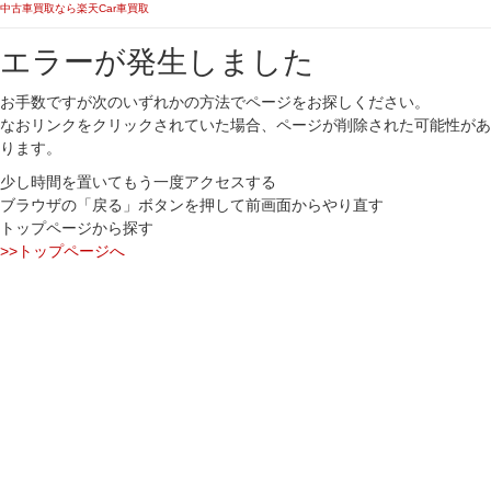
中古車買取なら楽天Car車買取
エラーが発生しました
お手数ですが次のいずれかの方法でページをお探しください。
なおリンクをクリックされていた場合、ページが削除された可能性があ
ります。
少し時間を置いてもう一度アクセスする
ブラウザの「戻る」ボタンを押して前画面からやり直す
トップページから探す
>>トップページへ