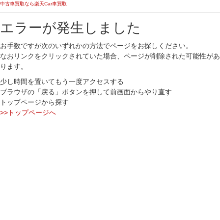
中古車買取なら楽天Car車買取
エラーが発生しました
お手数ですが次のいずれかの方法でページをお探しください。
なおリンクをクリックされていた場合、ページが削除された可能性があ
ります。
少し時間を置いてもう一度アクセスする
ブラウザの「戻る」ボタンを押して前画面からやり直す
トップページから探す
>>トップページへ